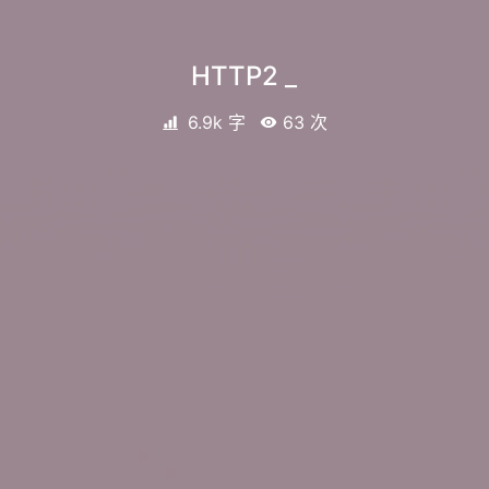
HTTP2
_
6.9k 字
63
次